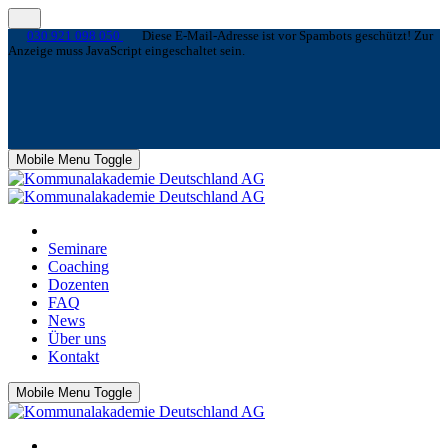
030 921 098 050
Diese E-Mail-Adresse ist vor Spambots geschützt! Zur
Anzeige muss JavaScript eingeschaltet sein.
Mobile Menu Toggle
Seminare
Coaching
Dozenten
FAQ
News
Über uns
Kontakt
Mobile Menu Toggle