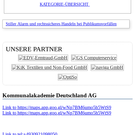
KATEGORIE-ÜBERSICHT
Stiller Alarm und rechtssicheres Handeln bei Publikumsvorfällen
UNSERE PARTNER
Kommunalakademie Deutschland AG
Link to https://maps.app.goo.gl/wNp7BM6umo5h5WtS9
Link to https://maps.app.goo.gl/wNp7BM6umo5h5WtS9
Link to tel:+4930921098050