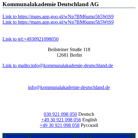
Kommunalakademie Deutschland AG
Link to https://maps.app.goo.gl/wNp7BM6umo5h5WtS9
Link to https://maps.app.goo.gl/wNp7BM6umo5h5WtS9
Link to tel:+4930921098050
Beilsteiner Straße 118
12681 Berlin
Link to mailto:info@kommunalakademie-deutschland.de
info@kommunalakademie-deutschland.de
030 921 098 050
Deutsch
+49 30 921 098 056
English
+49 30 921 098 058
Русский
Impressum
|
Datenschutzerklärung
|
AGB
|
Widerrufsbelehrung
|