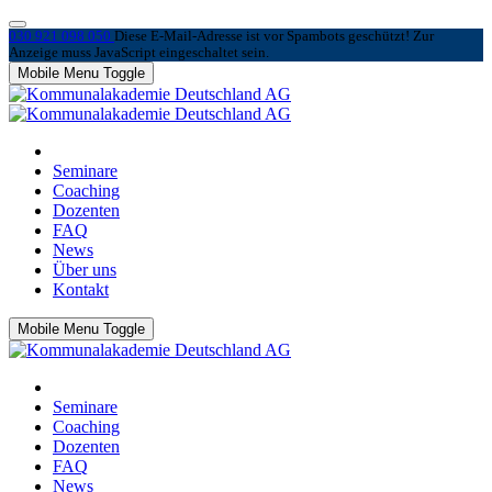
030 921 098 050
Diese E-Mail-Adresse ist vor Spambots geschützt! Zur
Anzeige muss JavaScript eingeschaltet sein.
Mobile Menu Toggle
Seminare
Coaching
Dozenten
FAQ
News
Über uns
Kontakt
Mobile Menu Toggle
Seminare
Coaching
Dozenten
FAQ
News