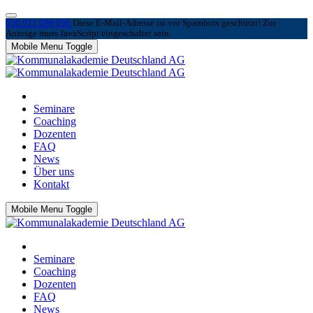
030 921 098 050
Diese E-Mail-Adresse ist vor Spambots geschützt! Zur
Anzeige muss JavaScript eingeschaltet sein.
Mobile Menu Toggle
Seminare
Coaching
Dozenten
FAQ
News
Über uns
Kontakt
Mobile Menu Toggle
Seminare
Coaching
Dozenten
FAQ
News