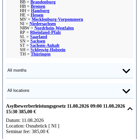
BB =
Brandenburg
HB =
Bremen
HH =
Hamburg
HE =
Hessen
MV =
Mecklenburg-Vorpommern
NI =
Niedersachsen
NRW =
Nordrhein-Westfalen
RP =
Rheinland-Pfalz
SL =
Saarland
SN =
Sachsen
ST =
Sachsen-Anhalt
SH =
Schleswig-Holstein
TH =
Thüringen
Asylbewerberleistungsgesetz
11.08.2026
09:00
11.08.2026
15:30
385,00 €
Datum:
11.08.2026
Location:
Osnabrück [ NI ]
Seminar fee:
385,00 €