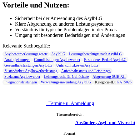
Vorteile und Nutzen:
Sicherheit bei der Anwendung des AsylbLG
Klare Abgrenzung zu anderen Leistungssystemen
Verständnis für typische Problemlagen in der Praxis
Umgang mit besonderen Bedarfslagen und Änderungen
Relevante Suchbegriffe:
Asylbewerberleistungsgesetz
AsylbLG
Leistungsberechtigte nach AsylbLG
Analogleistungen
Grundleistungen Asylbewerber
Besonderer Bedarf AsylbLG
Gesundheitsleistungen AsylbLG
Unterkunftskosten AsylbLG
Zuständigkeit Asylbewerberleistung
Aufenthaltsstatus und Leistungen
Sozialamt Asylbewerber
Leistungsrecht für Geflüchtete
Abgrenzung SGB XII
Integrationsleistungen
Verwaltungsanwendung AsylbLG
Kategorie-ID:
KAT5025
Termine u. Anmeldung
Themenbereich:
Ausländer-, Asyl- und Visarecht
Format: