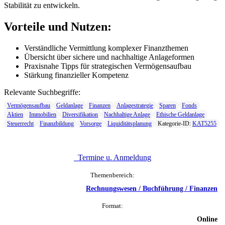
Stabilität zu entwickeln.
Vorteile und Nutzen:
Verständliche Vermittlung komplexer Finanzthemen
Übersicht über sichere und nachhaltige Anlageformen
Praxisnahe Tipps für strategischen Vermögensaufbau
Stärkung finanzieller Kompetenz
Relevante Suchbegriffe:
Vermögensaufbau
Geldanlage
Finanzen
Anlagestrategie
Sparen
Fonds
Aktien
Immobilien
Diversifikation
Nachhaltige Anlage
Ethische Geldanlage
Steuerrecht
Finanzbildung
Vorsorge
Liquiditätsplanung
Kategorie-ID:
KAT5255
Termine u. Anmeldung
Themenbereich:
Rechnungswesen / Buchführung / Finanzen
Format:
Online