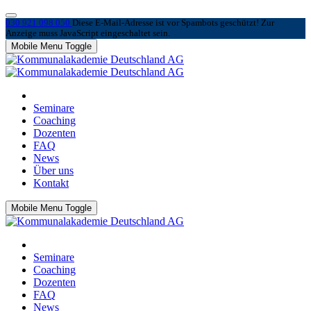
030 921 098 050
Diese E-Mail-Adresse ist vor Spambots geschützt! Zur
Anzeige muss JavaScript eingeschaltet sein.
Mobile Menu Toggle
Seminare
Coaching
Dozenten
FAQ
News
Über uns
Kontakt
Mobile Menu Toggle
Seminare
Coaching
Dozenten
FAQ
News