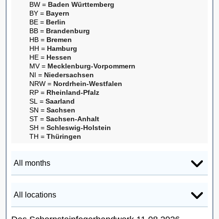
BW =
Baden Württemberg
BY =
Bayern
BE =
Berlin
BB =
Brandenburg
HB =
Bremen
HH =
Hamburg
HE =
Hessen
MV =
Mecklenburg-Vorpommern
NI =
Niedersachsen
NRW =
Nordrhein-Westfalen
RP =
Rheinland-Pfalz
SL =
Saarland
SN =
Sachsen
ST =
Sachsen-Anhalt
SH =
Schleswig-Holstein
TH =
Thüringen