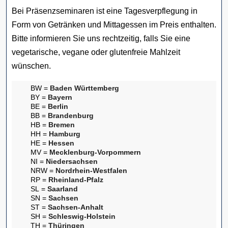
Bei Präsenzseminaren ist eine Tagesverpflegung in
Form von Getränken und Mittagessen im Preis enthalten.
Bitte informieren Sie uns rechtzeitig, falls Sie eine
vegetarische, vegane oder glutenfreie Mahlzeit
wünschen.
BW =
Baden Württemberg
BY =
Bayern
BE =
Berlin
BB =
Brandenburg
HB =
Bremen
HH =
Hamburg
HE =
Hessen
MV =
Mecklenburg-Vorpommern
NI =
Niedersachsen
NRW =
Nordrhein-Westfalen
RP =
Rheinland-Pfalz
SL =
Saarland
SN =
Sachsen
ST =
Sachsen-Anhalt
SH =
Schleswig-Holstein
TH =
Thüringen