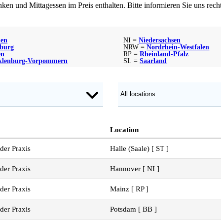
n und Mittagessen im Preis enthalten. Bitte informieren Sie uns rechtze
en
NI =
Niedersachsen
burg
NRW =
Nordrhein-Westfalen
en
RP =
Rheinland-Pfalz
klenburg-Vorpommern
SL =
Saarland
Location
der Praxis
Halle (Saale) [ ST ]
der Praxis
Hannover [ NI ]
der Praxis
Mainz [ RP ]
der Praxis
Potsdam [ BB ]