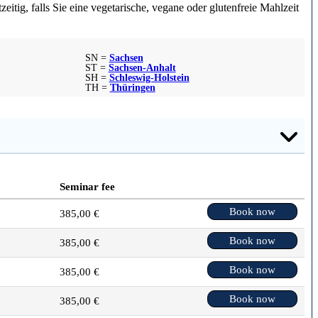
itig, falls Sie eine vegetarische, vegane oder glutenfreie Mahlzeit
SN =
Sachsen
ST =
Sachsen-Anhalt
SH =
Schleswig-Holstein
TH =
Thüringen
Seminar fee
Book now
385,00 €
Book now
385,00 €
Book now
385,00 €
Book now
385,00 €