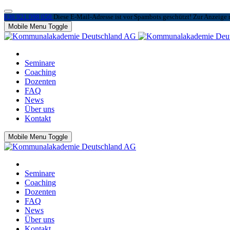
030 921 098 050
Diese E-Mail-Adresse ist vor Spambots geschützt! Zur Anzeige m
Mobile Menu Toggle
Seminare
Coaching
Dozenten
FAQ
News
Über uns
Kontakt
Mobile Menu Toggle
Seminare
Coaching
Dozenten
FAQ
News
Über uns
Kontakt