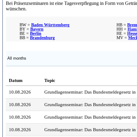
Bei Präsenzseminaren ist eine Tagesverpflegung in Form von Getränke
wünschen.
BW =
Baden Württemberg
HB =
Brem
BY =
Bayern
HH =
Ham
BE =
Berlin
HE =
Hess
BB =
Brandenburg
MV =
Mec
Datum
Topic
10.08.2026
Grundlagenseminar: Das Bundesmeldegesetz in 
10.08.2026
Grundlagenseminar: Das Bundesmeldegesetz in 
10.08.2026
Grundlagenseminar: Das Bundesmeldegesetz in 
10.08.2026
Grundlagenseminar: Das Bundesmeldegesetz in 