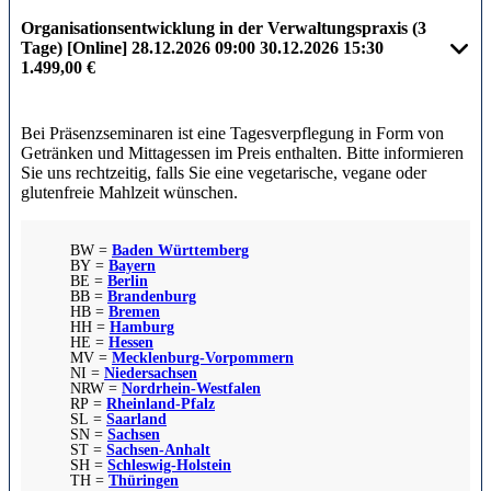
Organisationsentwicklung in der Verwaltungspraxis (3
Tage) [Online]
28.12.2026
09:00
30.12.2026
15:30
1.499,00 €
Bei Präsenzseminaren ist eine Tagesverpflegung in Form von
Getränken und Mittagessen im Preis enthalten. Bitte informieren
Sie uns rechtzeitig, falls Sie eine vegetarische, vegane oder
glutenfreie Mahlzeit wünschen.
BW =
Baden Württemberg
BY =
Bayern
BE =
Berlin
BB =
Brandenburg
HB =
Bremen
HH =
Hamburg
HE =
Hessen
MV =
Mecklenburg-Vorpommern
NI =
Niedersachsen
NRW =
Nordrhein-Westfalen
RP =
Rheinland-Pfalz
SL =
Saarland
SN =
Sachsen
ST =
Sachsen-Anhalt
SH =
Schleswig-Holstein
TH =
Thüringen