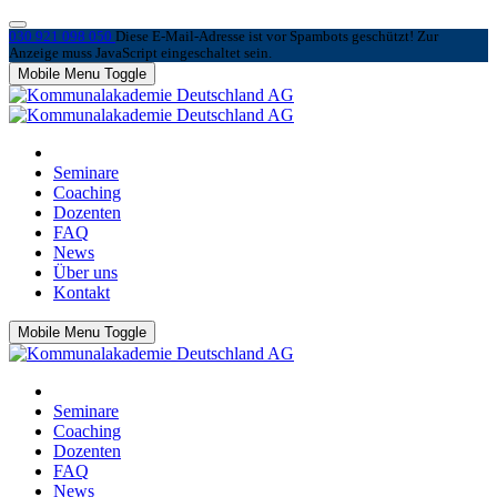
030 921 098 050
Diese E-Mail-Adresse ist vor Spambots geschützt! Zur
Anzeige muss JavaScript eingeschaltet sein.
Mobile Menu Toggle
Seminare
Coaching
Dozenten
FAQ
News
Über uns
Kontakt
Mobile Menu Toggle
Seminare
Coaching
Dozenten
FAQ
News