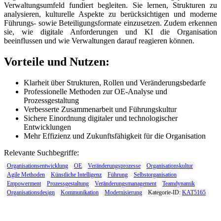
Verwaltungsumfeld fundiert begleiten. Sie lernen, Strukturen zu
analysieren, kulturelle Aspekte zu berücksichtigen und moderne
Führungs- sowie Beteiligungsformate einzusetzen. Zudem erkennen
sie, wie digitale Anforderungen und KI die Organisation
beeinflussen und wie Verwaltungen darauf reagieren können.
Vorteile und Nutzen:
Klarheit über Strukturen, Rollen und Veränderungsbedarfe
Professionelle Methoden zur OE-Analyse und
Prozessgestaltung
Verbesserte Zusammenarbeit und Führungskultur
Sichere Einordnung digitaler und technologischer
Entwicklungen
Mehr Effizienz und Zukunftsfähigkeit für die Organisation
Relevante Suchbegriffe:
Organisationsentwicklung
OE
Veränderungsprozesse
Organisationskultur
Agile Methoden
Künstliche Intelligenz
Führung
Selbstorganisation
Empowerment
Prozessgestaltung
Veränderungsmanagement
Teamdynamik
Organisationsdesign
Kommunikation
Modernisierung
Kategorie-ID:
KAT5165