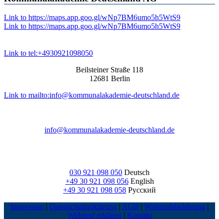
Link to https://maps.app.goo.gl/wNp7BM6umo5h5WtS9
Link to https://maps.app.goo.gl/wNp7BM6umo5h5WtS9
Link to tel:+4930921098050
Beilsteiner Straße 118
12681 Berlin
Link to mailto:info@kommunalakademie-deutschland.de
info@kommunalakademie-deutschland.de
030 921 098 050
Deutsch
+49 30 921 098 056
English
+49 30 921 098 058
Русский
Impressum
|
Datenschutzerklärung
|
AGB
|
Widerrufsbelehrung
|
Widerruf erklären
|
Kontakt