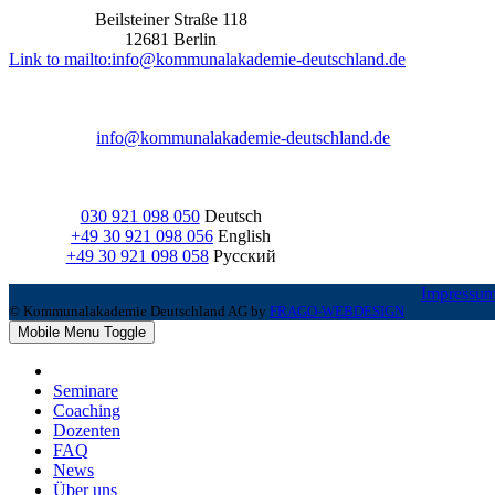
Beilsteiner Straße 118
12681 Berlin
Link to mailto:info@kommunalakademie-deutschland.de
info@kommunalakademie-deutschland.de
030 921 098 050
Deutsch
+49 30 921 098 056
English
+49 30 921 098 058
Русский
Impressu
© Kommunalakademie Deutschland AG by
FRAGO-WEBDESIGN
Mobile Menu Toggle
Seminare
Coaching
Dozenten
FAQ
News
Über uns