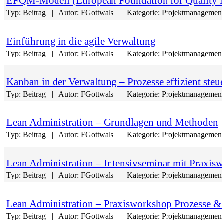
EFQM-Modell (European Foundation for Quality
Typ:
Beitrag
Autor:
FGottwals
Kategorie:
Projektmanagement
Einführung in die agile Verwaltung
Typ:
Beitrag
Autor:
FGottwals
Kategorie:
Projektmanagement
Kanban in der Verwaltung – Prozesse effizient steu
Typ:
Beitrag
Autor:
FGottwals
Kategorie:
Projektmanagement
Lean Administration – Grundlagen und Methoden
Typ:
Beitrag
Autor:
FGottwals
Kategorie:
Projektmanagement
Lean Administration – Intensivseminar mit Praxis
Typ:
Beitrag
Autor:
FGottwals
Kategorie:
Projektmanagement
Lean Administration – Praxisworkshop Prozesse 
Typ:
Beitrag
Autor:
FGottwals
Kategorie:
Projektmanagement