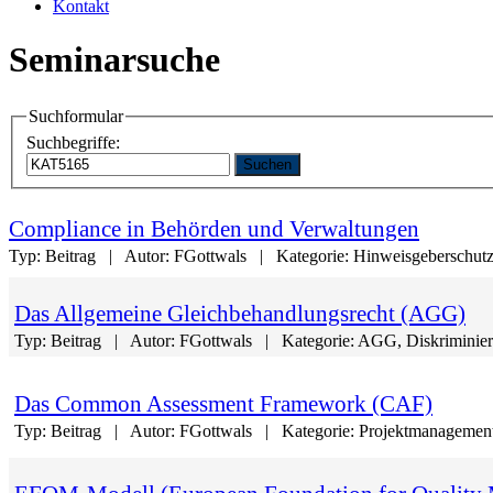
Kontakt
Seminarsuche
Suchformular
Suchbegriffe:
Suchen
Compliance in Behörden und Verwaltungen
Typ:
Beitrag
Autor:
FGottwals
Kategorie:
Hinweisgeberschutz
Das Allgemeine Gleichbehandlungsrecht (AGG)
Typ:
Beitrag
Autor:
FGottwals
Kategorie:
AGG, Diskriminieru
Das Common Assessment Framework (CAF)
Typ:
Beitrag
Autor:
FGottwals
Kategorie:
Projektmanagement