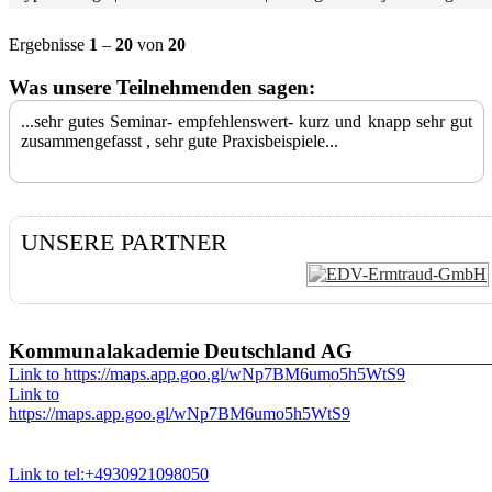
Ergebnisse
1
–
20
von
20
Was unsere Teilnehmenden sagen:
...sehr gutes Seminar- empfehlenswert- kurz und knapp sehr gut
zusammengefasst , sehr gute Praxisbeispiele...
UNSERE PARTNER
Kommunalakademie Deutschland AG
Link to https://maps.app.goo.gl/wNp7BM6umo5h5WtS9
Link to
https://maps.app.goo.gl/wNp7BM6umo5h5WtS9
Link to tel:+4930921098050