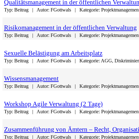
Qualitätsmanagement in der öffentlichen Verwaltu
Typ:
Beitrag
Autor:
FGottwals
Kategorie:
Projektmanagement
Risikomanagement in der öffentlichen Verwaltung
Typ:
Beitrag
Autor:
FGottwals
Kategorie:
Projektmanagement
Sexuelle Belästigung am Arbeitsplatz
Typ:
Beitrag
Autor:
FGottwals
Kategorie:
AGG, Diskriminieru
Wissensmanagement
Typ:
Beitrag
Autor:
FGottwals
Kategorie:
Projektmanagement
Workshop Agile Verwaltung (2 Tage)
Typ:
Beitrag
Autor:
FGottwals
Kategorie:
Projektmanagement
Zusammenführung von Ämtern – Recht, Organisat
Typ:
Beitrag
Autor:
FGottwals
Kategorie:
Projektmanagement