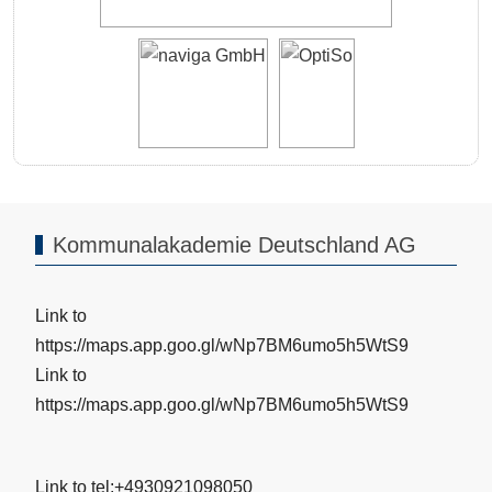
Kommunalakademie Deutschland AG
Link to
https://maps.app.goo.gl/wNp7BM6umo5h5WtS9
Link to
https://maps.app.goo.gl/wNp7BM6umo5h5WtS9
Link to tel:+4930921098050