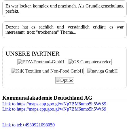
Es war locker, komplex und praxisnah. Als Grundlagenschulung
perfekt.
Dozent hat es sachlich und verständlich erklärt; es war
interessant, trotz "trockenem" Thema...
UNSERE PARTNER
Kommunalakademie Deutschland AG
Link to https://maps.app.goo.gl/wNp7BM6umo5h5WtS9
Link to https://maps.app.goo.gl/wNp7BM6umo5h5WtS9
Link to tel:+4930921098050