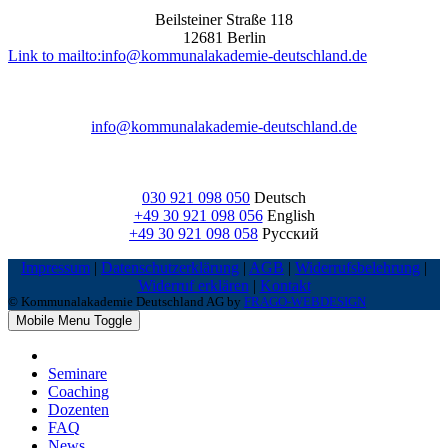
Beilsteiner Straße 118
12681 Berlin
Link to mailto:info@kommunalakademie-deutschland.de
info@kommunalakademie-deutschland.de
030 921 098 050
Deutsch
+49 30 921 098 056
English
+49 30 921 098 058
Русский
Impressum
|
Datenschutzerklärung
|
AGB
|
Widerrufsbelehrung
|
Widerruf erklären
|
Kontakt
© Kommunalakademie Deutschland AG by
FRAGO-WEBDESIGN
Mobile Menu Toggle
Seminare
Coaching
Dozenten
FAQ
News