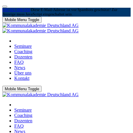
030 921 098 050
Diese E-Mail-Adresse ist vor Spambots geschützt! Zur
Anzeige muss JavaScript eingeschaltet sein.
Mobile Menu Toggle
Seminare
Coaching
Dozenten
FAQ
News
Über uns
Kontakt
Mobile Menu Toggle
Seminare
Coaching
Dozenten
FAQ
News