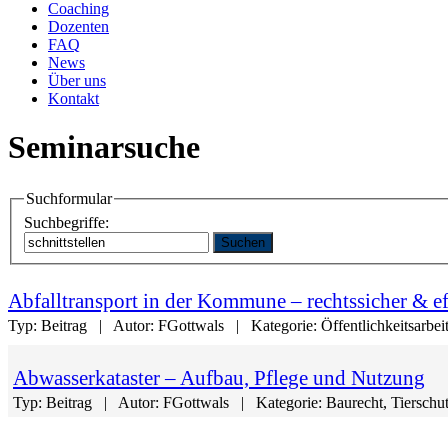
Coaching
Dozenten
FAQ
News
Über uns
Kontakt
Seminarsuche
Suchformular
Suchbegriffe:
Suchen
Abfalltransport in der Kommune – rechtssicher & ef
Typ:
Beitrag
Autor:
FGottwals
Kategorie:
Öffentlichkeitsarbei
Abwasserkataster – Aufbau, Pflege und Nutzung
Typ:
Beitrag
Autor:
FGottwals
Kategorie:
Baurecht, Tierschu