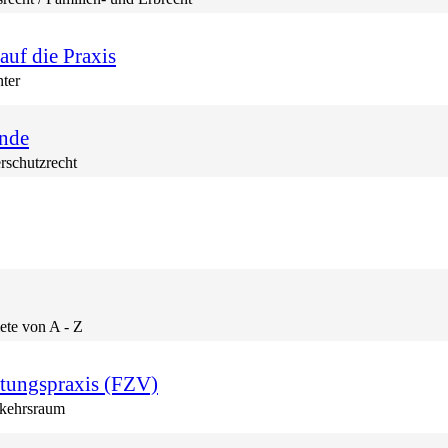
uf die Praxis
nter
inde
rschutzrecht
ete von A - Z
ltungspraxis (FZV)
rkehrsraum