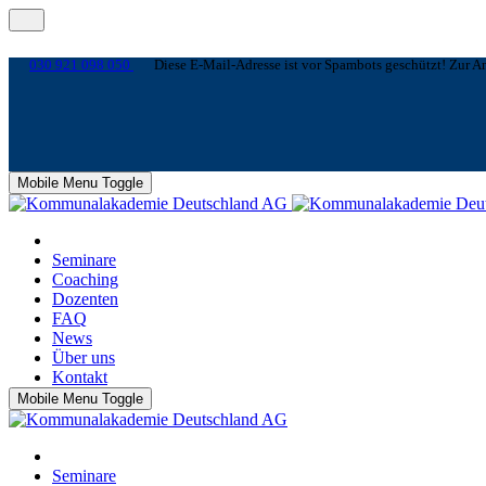
030 921 098 050
Diese E-Mail-Adresse ist vor Spambots geschützt! Zur An
Mobile Menu Toggle
Seminare
Coaching
Dozenten
FAQ
News
Über uns
Kontakt
Mobile Menu Toggle
Seminare