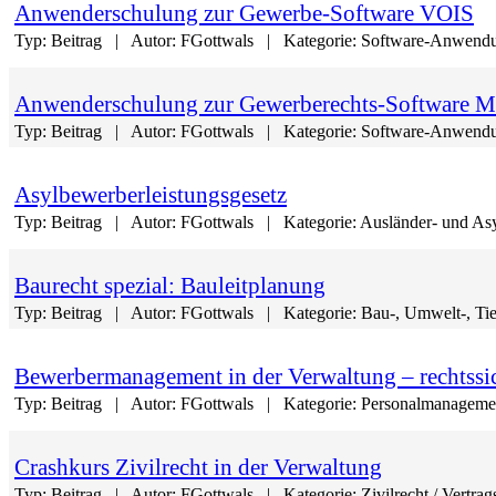
Anwenderschulung zur Gewerbe-Software VOIS
Typ:
Beitrag
Autor:
FGottwals
Kategorie:
Software-Anwendun
Anwenderschulung zur Gewerberechts-Software 
Typ:
Beitrag
Autor:
FGottwals
Kategorie:
Software-Anwendun
Asylbewerberleistungsgesetz
Typ:
Beitrag
Autor:
FGottwals
Kategorie:
Ausländer- und Asy
Baurecht spezial: Bauleitplanung
Typ:
Beitrag
Autor:
FGottwals
Kategorie:
Bau-, Umwelt-, Tie
Bewerbermanagement in der Verwaltung – rechtssi
Typ:
Beitrag
Autor:
FGottwals
Kategorie:
Personalmanagemen
Crashkurs Zivilrecht in der Verwaltung
Typ:
Beitrag
Autor:
FGottwals
Kategorie:
Zivilrecht / Vertrag