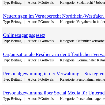
Typ:
Beitrag
Autor:
FGottwals
Kategorie:
Sozialrecht / Jobce
Neuerungen im Vergaberecht Nordrhein-Westfalen
Typ:
Beitrag
Autor:
FGottwals
Kategorie:
Vergaberecht in de
Onlinezugangsgesetz
Typ:
Beitrag
Autor:
FGottwals
Kategorie:
Öffentlichkeitsarbe
Organisationale Resilienz in der öffentlichen Verw
Typ:
Beitrag
Autor:
FGottwals
Kategorie:
Kommunaler Katas
Personalgewinnung in der Verwaltung – Strategien
Typ:
Beitrag
Autor:
FGottwals
Kategorie:
Personalmanagemen
Personalgewinnung über Social Media für Untern
Typ:
Beitrag
Autor:
FGottwals
Kategorie:
Personalmanagemen