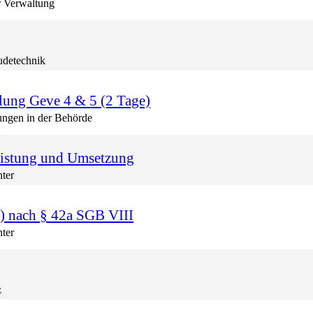
r Verwaltung
udetechnik
ung Geve 4 & 5 (2 Tage)
gen in der Behörde
eistung und Umsetzung
nter
) nach § 42a SGB VIII
nter
z