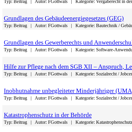
Typ:
Beitrag
Autor:
FGottwals
Kategorie:
Vergaberecht in de
Grundlagen des Gebäudeenergiegesetzes (GEG)
Typ:
Beitrag
Autor:
FGottwals
Kategorie:
Bautechnik / Gebä
Grundlagen des Gewerberechts und Anwenderschul
Typ:
Beitrag
Autor:
FGottwals
Kategorie:
Software-Anwendun
Hilfe zur Pflege nach dem SGB XII – Anspruch, L
Typ:
Beitrag
Autor:
FGottwals
Kategorie:
Sozialrecht / Jobce
Inobhutnahme unbegleiteter Minderjähriger (UMA
Typ:
Beitrag
Autor:
FGottwals
Kategorie:
Sozialrecht / Jobce
Katastrophenschutz in der Behörde
Typ:
Beitrag
Autor:
FGottwals
Kategorie:
Katastrophenschut