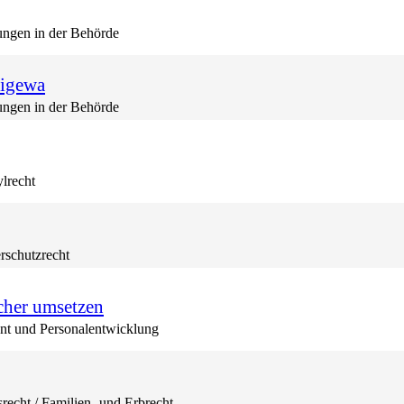
gen in der Behörde
Migewa
gen in der Behörde
lrecht
rschutzrecht
cher umsetzen
t und Personalentwicklung
srecht / Familien- und Erbrecht