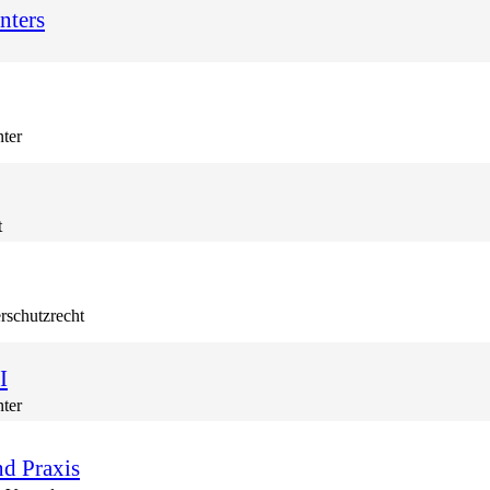
nters
nter
t
rschutzrecht
I
nter
d Praxis